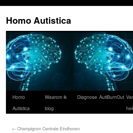
Ga
naar
Homo Autistica
de
inhoud
Homo
Waarom ik
Diagnose
AutiBurnOut
Va
Autistica
blog
hel
←
Champignon Centrale Eindhoven