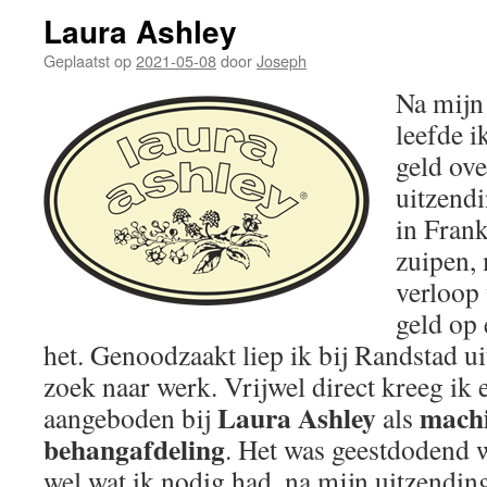
Laura Ashley
Geplaatst op
2021-05-08
door
Joseph
Na mijn 
leefde i
geld ov
uitzendi
in Frank
zuipen,
verloop 
geld op
het. Genoodzaakt liep ik bij Randstad 
zoek naar werk. Vrijwel direct kreeg ik 
Laura Ashley
machi
aangeboden bij
als
behangafdeling
. Het was geestdodend 
wel wat ik nodig had, na mijn uitzendi