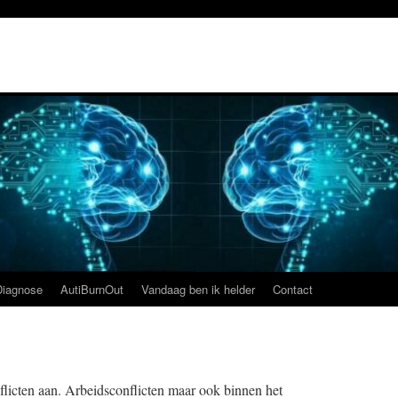
Diagnose
AutiBurnOut
Vandaag ben ik helder
Contact
nflicten aan. Arbeidsconflicten maar ook binnen het