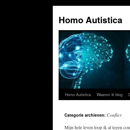
Ga
naar
Homo Autistica
de
inhoud
Homo Autistica
Waarom ik blog
Conflict
Categorie archieven:
Mijn hele leven loop ik al tegen co