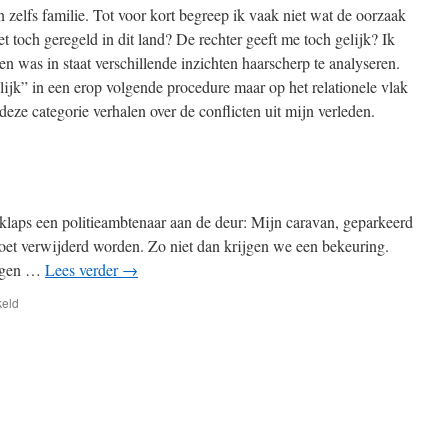
 zelfs familie. Tot voor kort begreep ik vaak niet wat de oorzaak
et toch geregeld in dit land? De rechter geeft me toch gelijk? Ik
 en was in staat verschillende inzichten haarscherp te analyseren.
lijk” in een erop volgende procedure maar op het relationele vlak
deze categorie verhalen over de conflicten uit mijn verleden.
tsklaps een politieambtenaar aan de deur: Mijn caravan, geparkeerd
moet verwijderd worden. Zo niet dan krijgen we een bekeuring.
eigen …
Lees verder
→
voor
keld
Parkeren
caravan