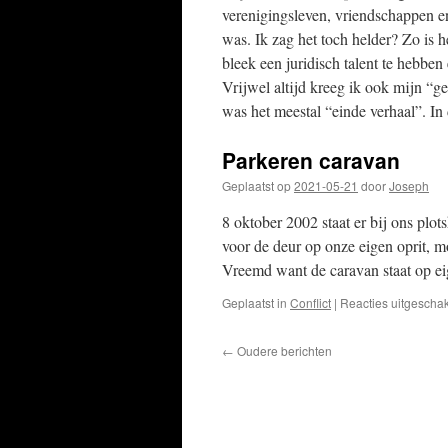
verenigingsleven, vriendschappen en
was. Ik zag het toch helder? Zo is h
bleek een juridisch talent te hebben
Vrijwel altijd kreeg ik ook mijn “ge
was het meestal “einde verhaal”. In 
Parkeren caravan
Geplaatst op
2021-05-21
door
Joseph
8 oktober 2002 staat er bij ons plo
voor de deur op onze eigen oprit, 
Vreemd want de caravan staat op 
Geplaatst in
Conflict
|
Reacties uitgescha
←
Oudere berichten