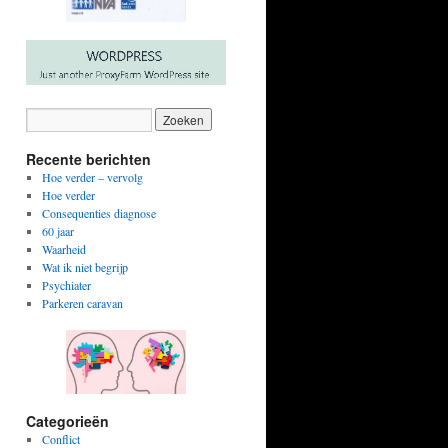
Recente berichten
Hoe verder – vervolg
Hoe verder
Consequenties diagnose
60 jaar
Waarheid
Wat ik niet begrijp
Psychiater
Parkeren caravan
Categorieën
Conflict