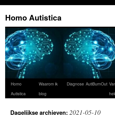
Ga
naar
Homo Autistica
de
inhoud
Homo
Waarom ik
Diagnose
AutiBurnOut
Va
Autistica
blog
hel
2021-05-10
Dagelijkse archieven: